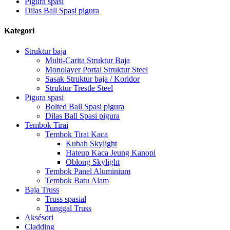
Pigura spasi
Dilas Ball Spasi pigura
Kategori
Struktur baja
Multi-Carita Struktur Baja
Monolayer Portal Struktur Steel
Sasak Struktur baja / Koridor
Struktur Trestle Steel
Pigura spasi
Bolted Ball Spasi pigura
Dilas Ball Spasi pigura
Tembok Tirai
Tembok Tirai Kaca
Kubah Skylight
Hateup Kaca Jeung Kanopi
Oblong Skylight
Tembok Panel Aluminium
Tembok Batu Alam
Baja Truss
Truss spasial
Tunggal Truss
Aksésori
Cladding