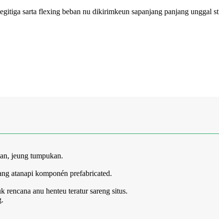
 segitiga sarta flexing beban nu dikirimkeun sapanjang panjang unggal 
lan, jeung tumpukan.
ang atanapi komponén prefabricated.
 rencana anu henteu teratur sareng situs.
g.