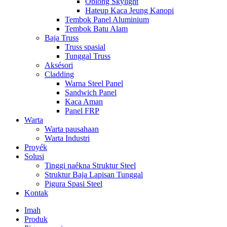
Oblong Skylight
Hateup Kaca Jeung Kanopi
Tembok Panel Aluminium
Tembok Batu Alam
Baja Truss
Truss spasial
Tunggal Truss
Aksésori
Cladding
Warna Steel Panel
Sandwich Panel
Kaca Aman
Panel FRP
Warta
Warta pausahaan
Warta Industri
Proyék
Solusi
Tinggi naékna Struktur Steel
Struktur Baja Lapisan Tunggal
Pigura Spasi Steel
Kontak
Imah
Produk