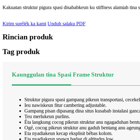
Kakuatan struktur pigura spasi disababkeun ku stiffness alamiah tina
Kirim surélék ka kami
Unduh salaku PDF
Rincian produk
Tag produk
Kaunggulan tina Spasi Frame Struktur
Struktur pigura spasi gampang pikeun transportasi, ceceke
Ieu nawiskeun fitur cambering adjustable.
Gampang pisan dipasang dina situs kusabab instalasi ganc
Teu merlukeun purlins.
Éta langkung cocog pikeun struktur anu ngagaduhan bentuk
Ogé, cocog pikeun struktur anu gaduh bentang anu ageun
Eta nyadiakeun kecap eksplisit bébas kolom.
Eta nyadiakeun spawn badag di altitudes low.