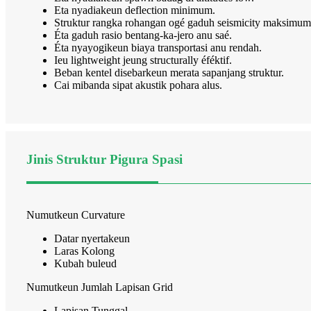
Eta nyadiakeun deflection minimum.
Struktur rangka rohangan ogé gaduh seismicity maksimum
Éta gaduh rasio bentang-ka-jero anu saé.
Éta nyayogikeun biaya transportasi anu rendah.
Ieu lightweight jeung structurally éféktif.
Beban kentel disebarkeun merata sapanjang struktur.
Cai mibanda sipat akustik pohara alus.
Jinis Struktur Pigura Spasi
Numutkeun Curvature
Datar nyertakeun
Laras Kolong
Kubah buleud
Numutkeun Jumlah Lapisan Grid
Lapisan Tunggal