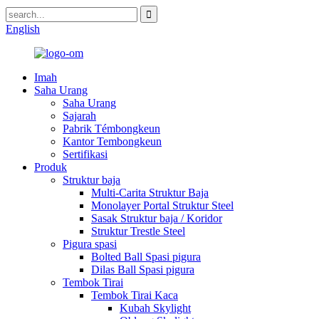
English
Imah
Saha Urang
Saha Urang
Sajarah
Pabrik Témbongkeun
Kantor Tembongkeun
Sertifikasi
Produk
Struktur baja
Multi-Carita Struktur Baja
Monolayer Portal Struktur Steel
Sasak Struktur baja / Koridor
Struktur Trestle Steel
Pigura spasi
Bolted Ball Spasi pigura
Dilas Ball Spasi pigura
Tembok Tirai
Tembok Tirai Kaca
Kubah Skylight